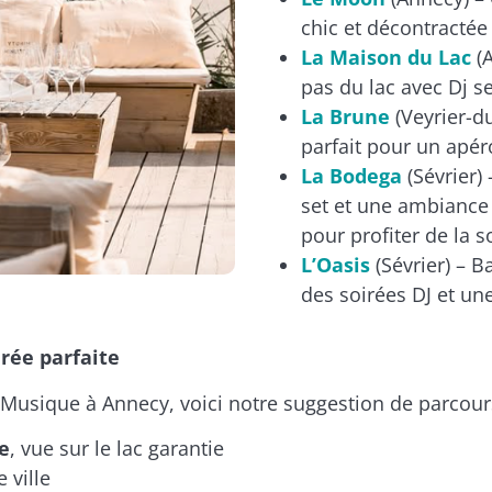
chic et décontractée
La Maison du Lac
(A
pas du lac avec Dj se
La Brune
(Veyrier-du
parfait pour un apéro
La Bodega
(Sévrier) 
set et une ambiance 
pour profiter de la 
L’Oasis
(Sévrier) – B
des soirées DJ et un
rée parfaite
a Musique à Annecy, voici notre suggestion de parcour
e
, vue sur le lac garantie
 ville