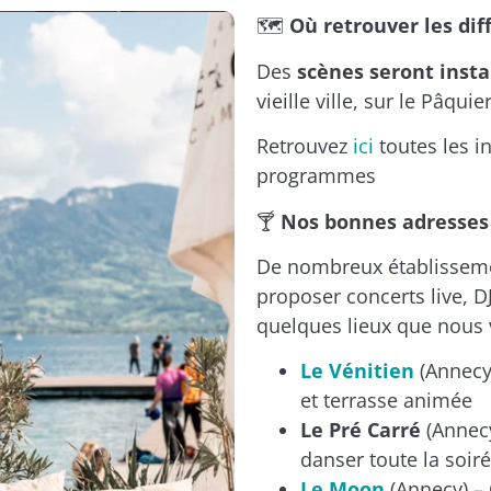
🗺️
Où retrouver les dif
Des
scènes seront instal
vieille ville, sur le Pâquie
Retrouvez
ici
toutes les i
programmes
🍸
Nos bonnes adresses 
De nombreux établissemen
proposer concerts live, D
quelques lieux que nou
Le Vénitien
(Annecy
et terrasse animée
Le Pré Carré
(Annecy
danser toute la soiré
Le Moon
(Annecy) – 