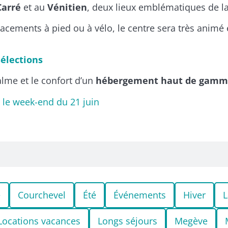
Carré
et au
Vénitien
, deux lieux emblématiques de la
placements à pied ou à vélo, le centre sera très animé 
Sélections
alme et le confort d’un
hébergement haut de gam
 le week-end du 21 juin
e
Courchevel
Été
Événements
Hiver
L
Locations vacances
Longs séjours
Megève