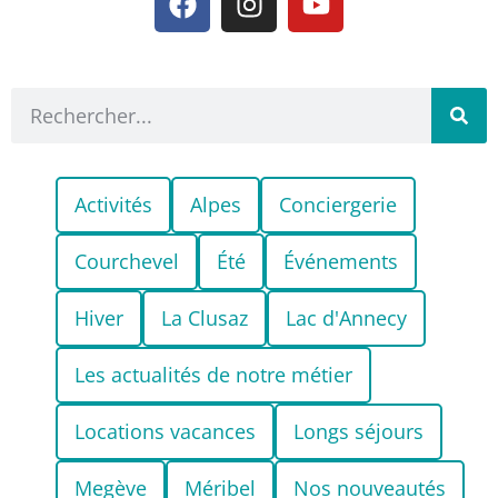
Activités
Alpes
Conciergerie
Courchevel
Été
Événements
Hiver
La Clusaz
Lac d'Annecy
Les actualités de notre métier
Locations vacances
Longs séjours
Megève
Méribel
Nos nouveautés