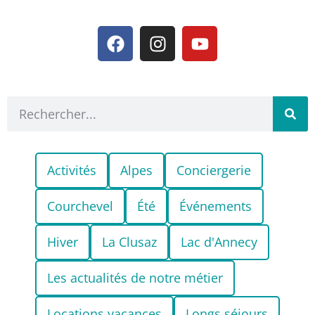
Activités
Alpes
Conciergerie
Courchevel
Été
Événements
Hiver
La Clusaz
Lac d'Annecy
Les actualités de notre métier
Locations vacances
Longs séjours