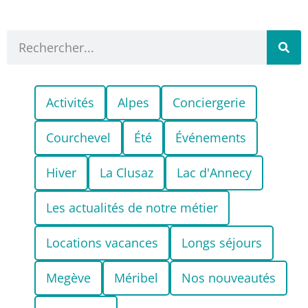
Activités
Alpes
Conciergerie
Courchevel
Été
Événements
Hiver
La Clusaz
Lac d'Annecy
Les actualités de notre métier
Locations vacances
Longs séjours
Megève
Méribel
Nos nouveautés