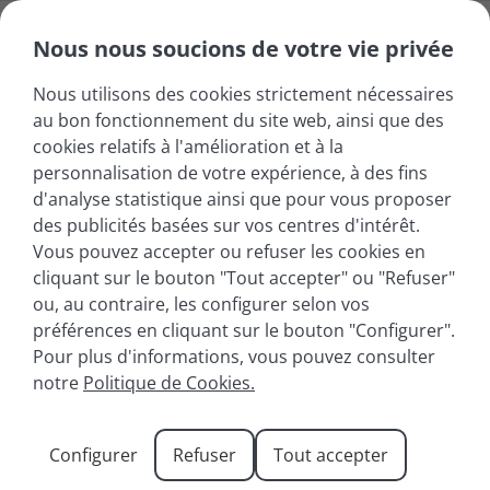
Nous nous soucions de votre vie privée
Nous utilisons des cookies strictement nécessaires
au bon fonctionnement du site web, ainsi que des
cookies relatifs à l'amélioration et à la
personnalisation de votre expérience, à des fins
d'analyse statistique ainsi que pour vous proposer
des publicités basées sur vos centres d'intérêt.
Vous pouvez accepter ou refuser les cookies en
Nos locations
cliquant sur le bouton "Tout accepter" ou "Refuser"
d’appartements de
ou, au contraire, les configurer selon vos
vacances à La Clusaz
préférences en cliquant sur le bouton "Configurer".
Votre séjour à la montagne entre confort,
Pour plus d'informations, vous pouvez consulter
nature et authenticité
notre
Politique de Cookies.
Configurer
Refuser
Tout accepter